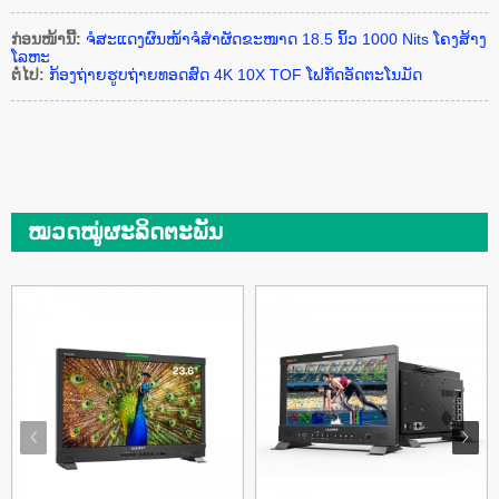
ກ່ອນໜ້ານີ້:
ຈໍສະແດງຜົນໜ້າຈໍສຳຜັດຂະໜາດ 18.5 ນິ້ວ 1000 Nits ໂຄງສ້າງ
ໂລຫະ
ຕໍ່ໄປ:
ກ້ອງຖ່າຍຮູບຖ່າຍທອດສົດ 4K 10X TOF ໂຟກັດອັດຕະໂນມັດ
ໝວດໝູ່ຜະລິດຕະພັນ