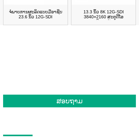
ຈໍພາບການຜະລິດແບບມືອາຊີບ
13.3 ນິ້ວ 8K 12G-SDI
23.6 ນິ້ວ 12G-SDI
3840×2160 ສະຕູດີໂອ
ຜະລິດຕະພັນ...
ສຳລັບການສອບຖາມກ່ຽວກັບຜະລິດຕະພັນ
ຫຼື ລາຍການລາຄາຂອງພວກເຮົາ, ກະລຸນາ
ຝາກອີເມວຂອງທ່ານໄວ້ໃຫ້ພວກເຮົາ ແລະ
ພວກເຮົາຈະຕິດຕໍ່ກັບທ່ານພາຍໃນ 24 ຊົ່ວໂມງ.
ສອບຖາມ
ຜະລິດຕະພັນ