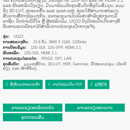
nits ຄວາມສະຫວ່າງສູງນີ້, ມີອິນພຸດ 8K 12G-SDI ແລະ 8K HDMI 2.1
ແລະ ຜົນຜະລິດວົງວຽນ. ມັນມາພ້ອມກັບຄຸນສົມບັດທີ່ອຸດົມສົມບູນ, ລວມ
ທັງ 3D-LUT, ຮູບແບບຄື້ນ ແລະ quad-split, ຊ່ວຍໃຫ້ສາມາດສະແດງ
ສັນຍານສີ່ຢ່າງພ້ອມໆກັນ, ອອກແບບມາເປັນພິເສດສຳລັບຊ່າງພາບມື
ອາຊີບ, ນັກຖ່າຍວິດີໂອ ຫຼື ຜູ້ຜະລິດຟີມ. UQ23 ຍັງມີກະເປົ໋າເດີນທາງທີ່
ທົນທານແບບພົກພາໄດ້ສຳລັບການຖ່າຍຮູບເງົາກາງແຈ້ງ.
ຮຸ່ນ:
UQ23
ການສະແດງຜົນ:
23.8 ນິ້ວ, 3840 X 2160, 1200nits
ການປ້ອນຂໍ້ມູນ:
12G-SDI, 12G-SFP, HDMI 2.1
ຜົນຜະລິດ:
12G-SDI, HDMI 2.1
ການຄວບຄຸມໄລຍະໄກ:
RS422, GPI, LAN
ຄຸນສົມບັດ:
ມຸມມອງສີ່ດ້ານ, 3D-LUT, HDR, Gammas, ຣີໂໝດຄວບຄຸມ, ເວັກເຕີ
ສຽງ, ແລະ ໜ້າທີ່ອື່ນໆ...
ສົ່ງອີເມວຫາພວກເຮົາ
ດາວໂຫລດເປັນ PDF
ຄູ່ມືຜູ້ໃຊ້
ລາຍລະອຽດຜະລິດຕະພັນ
ລາຍລະອຽດສະເພາະ
ອຸປະກອນເສີມ