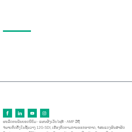
ຂະບວນການທົດສອບຄຸນນະພາບ
ການຮັບຮອງ
ບໍລິການຫຼັງການຂາຍ
ຄຳຖາມທີ່ຖືກຖາມເລື້ອຍໆ
ຕິດຕໍ່
ເລກທີ 26 ຖະໜົນ Fu Qi ເໜືອ, ເຂດພັດທະນາເສດຖະກິ
ດ Lan Tian, ​​Zhang Zhou, Fu Jian, 363005, ຈີນ
0086-596-2109323/2109661
sales@lilliput.com
© ລິຂະສິດ - 1993-2026 LILLIPUT: ສະຫງວນລິຂະສິດທຸກປະການ.
ຜະລິດຕະພັນຍອດນິຍົມ
-
ແຜນຜັງເວັບໄຊທ໌
-
AMP ມືຖື
ຈໍພາບຕິດຕັ້ງໃນຊັ້ນວາງ 12G-SDI
,
ເຄື່ອງຕິດຕາມການອອກອາກາດ
,
ຈໍສະແດງຜົນສຳຜັດ