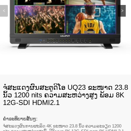
ຈໍສະແດງຜົນສະຕູດິໂອ UQ23 ຂະໜາດ 23.8
ນິ້ວ 1200 nits ຄວາມສະຫວ່າງສູງ ພ້ອມ 8K
12G-SDI HDMI2.1
ຄໍາອະທິບາຍສັ້ນໆ:
ຈໍສະແດງຜົນການຜະລິດ 4K ຂະໜາດ 23.8 ນິ້ວ ຄວາມລະອຽດ 1200