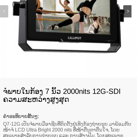
ຈໍພາບໃນກ້ອງ 7 ນິ້ວ 2000nits 12G-SDI
ຄວາມສະຫວ່າງສູງສຸດ
ຄໍາອະທິບາຍສັ້ນໆ:
Q7-12G ເປັນຈໍພາບມືອາຊີບທີ່ຕິດຕັ້ງຢູ່ເທິງກ້ອງຖ່າຍຮູບ ມາພ້ອມກັບ
ໜ້າຈໍ LCD Ultra Bright 2000 nits ທີ່ໜ້າຕື່ນຕາຕື່ນໃຈ, ໂດຍ
ສະເພາະສຳລັບການຖ່າຍຮູບ ແລະ ການສ້າງຟີມ, ໂດຍສະເພາະ