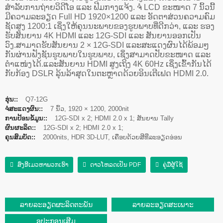
ສຳລັບການຖ່າຍວິດີໂອ ແລະ ຟີມກາງແຈ້ງ. ຈໍ LCD ຂະໜາດ 7 ນິ້ວນີ້
ມີຄວາມລະອຽດ Full HD 1920×1200 ແລະ ອັດຕາສ່ວນຄວາມຄົມ
ຊັດສູງ 1200:1 ເຊິ່ງໃຫ້ຄຸນນະພາບຂອງຮູບພາບທີ່ດີກວ່າ, ແລະ ຮອງ
ຮັບສັນຍານ 4K HDMI ແລະ 12G-SDI ແລະ ສັນຍານອອກເປັນ
ວົງ.
ສາມາດຮັບສັນຍານ 2 × 12G-SDI ແລະສະແດງຜົນໄດ້ພ້ອມໆ
ກັນຜ່ານຟັງຊັນຮູບພາບໃນຮູບພາບ, ເຊິ່ງສາມາດປັບຂະໜາດ ແລະ
ຕຳແໜ່ງໄດ້
.
ແລະ
ສັນຍານ HDMI ສູງເຖິງ 4K 60Hz ເຊິ່ງເຂົ້າກັນໄດ້
ກັບກ້ອງ DSLR ລຸ້ນລ້າສຸດໃນຕະຫຼາດດ້ວຍອິນເຕີເຟດ HDMI 2.0.
ຮຸ່ນ::
Q7-12G
ຈໍສະແດງຜົນ::
7 ນິ້ວ, 1920 × 1200, 2000nit
ການປ້ອນຂໍ້ມູນ::
12G-SDI x 2; HDMI 2.0 x 1; ສັນຍານ Tally
ຜົນຜະລິດ::
12G-SDI x 2; HDMI 2.0 x 1;
ຄຸນສົມບັດ::
2000nits, HDR 3D-LUT, ເຄືອບດ້ວຍສີທີ່ລະອຽດອ່ອນ
ສົ່ງອີເມວຫາພວກເຮົາ
ດາວໂຫລດເປັນ PDF
ຄູ່ມືຜູ້ໃຊ້
ລາຍລະອຽດຜະລິດຕະພັນ
ລາຍລະອຽດສະເພາະ
ອຸປະກອນເສີມ