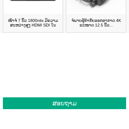
ໜ້າຈໍ 7 ນິ້ວ 1800nits ມີຄວາມ
ຈໍພາບຜູ້ກຳກັບອອກອາກາດ 4K
ສະຫວ່າງສູງ HDMI SDI ໃນ
ຂະໜາດ 12.5 ນິ້ວ...
ກ້ອງ...
ສຳລັບການສອບຖາມກ່ຽວກັບຜະລິດຕະພັນ
ຫຼື ລາຍການລາຄາຂອງພວກເຮົາ, ກະລຸນາ
ຝາກອີເມວຂອງທ່ານໄວ້ໃຫ້ພວກເຮົາ ແລະ
ພວກເຮົາຈະຕິດຕໍ່ກັບທ່ານພາຍໃນ 24 ຊົ່ວໂມງ.
ສອບຖາມ
ຜະລິດຕະພັນ