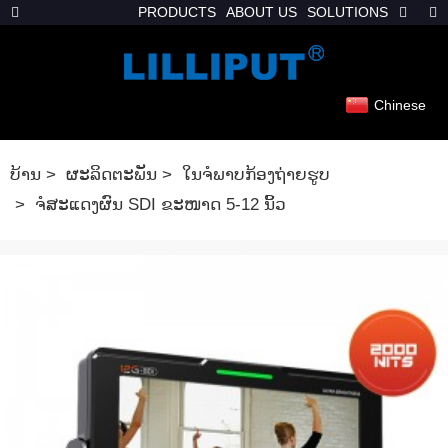
PRODUCTS
ABOUT US
SOLUTIONS
Chinese
ບ້ານ
ຜະລິດຕະພັນ
ໃນຈໍພາບກ້ອງຖ່າຍຮູບ
ຈໍສະແດງຜົນ SDI ຂະໜາດ 5-12 ນິ້ວ