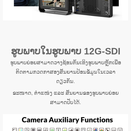
ຮູບພາບໃນຮູບພາບ 12G-SDI
ຮູບພາບຍ່ອຍສາມາດວາງຊ້ອນກັນເທິງຮູບພາບຫຼັກເພື່ອ
ຕິດຕາມກວດກາສອງສັນຍານປ້ອນຂໍ້ມູນໃນເວລາ
ດຽວກັນ.
ຂະໜາດ, ຕຳແໜ່ງ ແລະ ສັນຍານຂອງຮູບພາບຍ່ອຍ
ສາມາດປັບໄດ້.