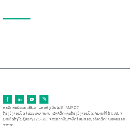
ບໍລິການຫຼັງການຂາຍ
ຄຳຖາມທີ່ຖືກຖາມເລື້ອຍໆ
ຕິດຕໍ່
ເລກທີ 26 ຖະໜົນ Fu Qi ເໜືອ, ເຂດພັດທະນາເສດຖະກິ
ດ Lan Tian, ​​Zhang Zhou, Fu Jian, 363005, ຈີນ
0086-596-2109323/2109661
sales@lilliput.com
© ລິຂະສິດ - 1993-2026 LILLIPUT: ສະຫງວນລິຂະສິດທຸກປະການ.
ຜະລິດຕະພັນຍອດນິຍົມ
-
ແຜນຜັງເວັບໄຊທ໌
-
AMP ມືຖື
ກ້ອງວົງຈອນປິດ ໂທລະພາບ ຈໍພາບ
,
ໜ້າຈໍຕິດຕາມກ້ອງວົງຈອນປິດ
,
ຈໍພາບທີ່ໃຊ້ USB
,
ຈໍ
ພາບຕິດຕັ້ງໃນຊັ້ນວາງ 12G-SDI
,
ຈໍສະແດງຜົນສຳຜັດອິນຟາເຣດ
,
ເຄື່ອງຕິດຕາມການອອກ
ອາກາດ
,