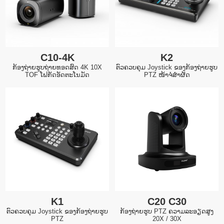
C10-4K
K2
ກ້ອງຖ່າຍຮູບຖ່າຍທອດສົດ 4K 10X
ຕົວຄວບຄຸມ Joystick ຂອງກ້ອງຖ່າຍຮູບ
TOF ໂຟກັດອັດຕະໂນມັດ
PTZ ໜ້າຈໍສຳຜັດ
K1
C20 C30
ຕົວຄວບຄຸມ Joystick ຂອງກ້ອງຖ່າຍຮູບ
ກ້ອງຖ່າຍຮູບ PTZ ຄວາມລະອຽດສູງ
PTZ
20X / 30X