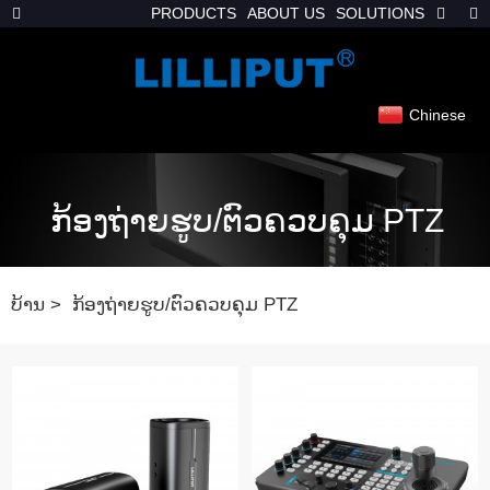
PRODUCTS
ABOUT US
SOLUTIONS
Chinese
ກ້ອງຖ່າຍຮູບ/ຕົວຄວບຄຸມ PTZ
ບ້ານ
ກ້ອງຖ່າຍຮູບ/ຕົວຄວບຄຸມ PTZ