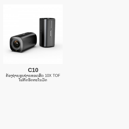
C10
ກ້ອງຖ່າຍຮູບຖ່າຍທອດສົດ 10X TOF
ໂຟກັດອັດຕະໂນມັດ