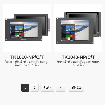
TK1010-NP/C/T
TK1040-NP/C/T
ຈໍສະແດງຜົນສໍາຜັດແບບເປີດກອບອຸດ
ຈໍພາບສໍາຜັດຂອບເປີດອຸດສາຫະກໍາ
ສາຫະກໍາ 10.1 ນິ້ວ
10.4 ນິ້ວ
1
2
ຕໍ່ໄປ >
>>
ໜ້າ 1/2