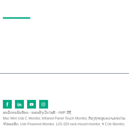
FAQs
ຕິດຕໍ່
No.26 Fu Qi North Road, Lan Tian Economic Dev
elopment Zone, Zhang Zhou, Fu Jian, 363005, ຈີ
ນ
0086-596-2109323/2109661
sales@lilliput.com
© ສະຫງວນລິຂະສິດ - 1993-2025 LLLIPUT : All Rights Reserved.
ຜະລິດຕະພັນຮ້ອນ
-
ແຜນຜັງເວັບໄຊທ໌
-
AMP ມືຖື
Mac Mini Usb C Monitor
,
Infrared Panel Touch Monitor
,
ກ້ອງຖ່າຍຮູບຄວາມປອດໄພ
ຈໍໂທລະທັດ
,
Usb Powered Monitor
,
12G-SDI rack-mount monitor
,
ຈໍ Cctv Monitor
,