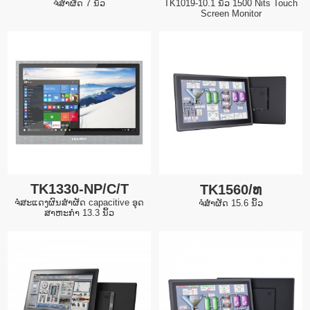
ຈໍສໍາຜັດ 7 ນິ້ວ
TK1019-10.1 ນິ້ວ 1500 Nits Touch
Screen Monitor
TK1330-NP/C/T
TK1560/ທ
ຈໍສະແດງຜົນສໍາຜັດ capacitive ອຸດ
ຈໍສໍາຜັດ 15.6 ນິ້ວ
ສາຫະກໍາ 13.3 ນິ້ວ