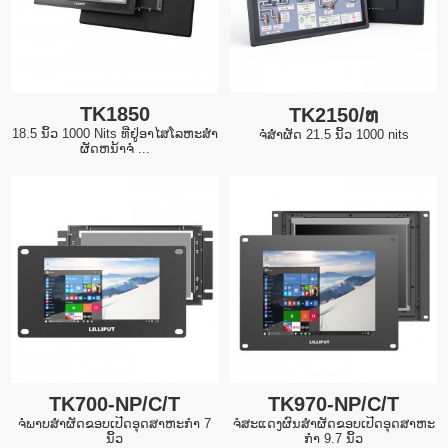
TK1850
TK2150/ທ
18.5 ນິ້ວ 1000 Nits ທີ່ຢູ່ອາໄສໂລຫະສໍາ
ຈໍສໍາຜັດ 21.5 ນິ້ວ 1000 nits
ຜັດຫນ້າຈໍ ...
TK700-NP/C/T
TK970-NP/C/T
ຈໍພາບສໍາຜັດຂອບເປີດອຸດສາຫະກໍາ 7
ຈໍສະແດງຜົນສໍາຜັດຂອບເປີດອຸດສາຫະ
ນິ້ວ
ກໍາ 9.7 ນິ້ວ