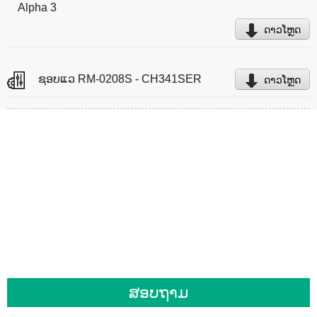
Alpha 3
ດາວໂຫຼດ
ຊອບແວ RM-0208S - CH341SER
ດາວໂຫຼດ
ສຳລັບການສອບຖາມກ່ຽວກັບຜະລິດຕະພັນ
ຫຼື ລາຍການລາຄາຂອງພວກເຮົາ, ກະລຸນາ
ຝາກອີເມວຂອງທ່ານໄວ້ໃຫ້ພວກເຮົາ ແລະ
ພວກເຮົາຈະຕິດຕໍ່ກັບທ່ານພາຍໃນ 24 ຊົ່ວໂມງ.
ສອບຖາມ