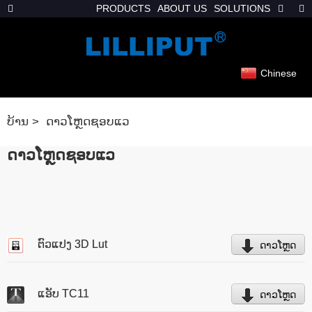
PRODUCTS
ABOUT US
SOLUTIONS
Chinese
ບ້ານ
ດາວໂຫຼດຊອບແວ
ດາວໂຫຼດຊອບແວ
ຕົວແປງ 3D Lut
ດາວໂຫຼດ
ແອັບ TC11
ດາວໂຫຼດ