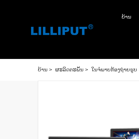
ບ້ານ
ບ້ານ
ຜະລິດຕະພັນ
ໃນຈໍພາບກ້ອງຖ່າຍຮູບ