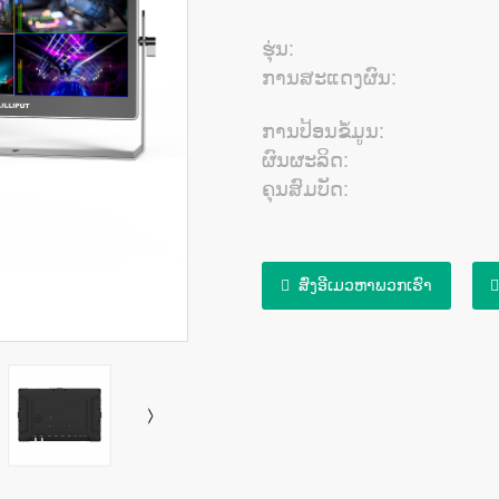
ຮຸ່ນ:
ການສະແດງຜົນ:
ການປ້ອນຂໍ້ມູນ:
ຜົນຜະລິດ:
ຄຸນສົມບັດ:
ສົ່ງອີເມວຫາພວກເຮົາ