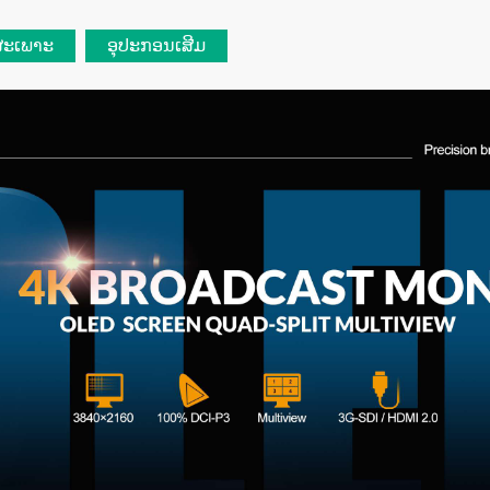
ະເພາະ
ອຸປະກອນເສີມ