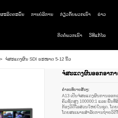
ຜະລິດຕະພັນ
ການບໍລິການ
ກ່ຽວກັບພວກເຮົາ
ຂ່າວ
ຕິດຕໍ່ພວກເຮົາ
ວິທີແກ້ໄຂ
ຈໍສະແດງຜົນ SDI ຂະໜາດ 5-12 ນິ້ວ
ຈໍສະແດງຜົນອອກອາກາດ
ຄໍາອະທິບາຍສັ້ນໆ:
A13 ເປັນຈໍສະແດງຜົນການອອກອ
ຄົມຊັດສູງ 100000:1 ແລະ ພື້ນທີ
ກ້ອງວິດີໂອສ່ວນໃຫຍ່ໃນຊຸດ. ໂ
ໂດຍສະເພາະສຳລັບການຖ່າຍວິດີໂ