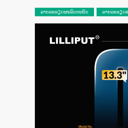
ລາຍລະອຽດຜະລິດຕະພັນ
ລາຍລະອຽດສ