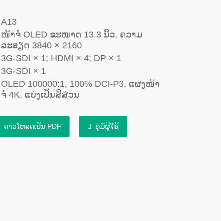
A13
ໜ້າຈໍ OLED ຂະໜາດ 13.3 ນິ້ວ, ຄວາມ
ລະອຽດ 3840 × 2160
3G-SDI × 1; HDMI × 4; DP × 1
3G-SDI × 1
OLED 100000:1, 100% DCI-P3, ແຜງໜ້າ
ຈໍ 4K, ແບ່ງເປັນສີ່ສ່ວນ
ດາວໂຫລດເປັນ PDF
ຄູ່ມືຜູ້ໃຊ້