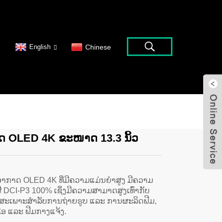
English
Chinese
 OLED 4K ຂະໜາດ 13.3 ນິ້ວ
າກາດ OLED 4K ທີ່ມີຄວາມແມ່ນຍຳສູງ ມີຄວາມ
່ສີ DCI-P3 100% ເຊິ່ງມີຄວາມສາມາດສູງເທົ່າກັບ
ດຍສະເພາະສຳລັບການຖ່າຍຮູບ ແລະ ການຜະລິດຟີມ,
ອ ແລະ ຟີມກາງແຈ້ງ.